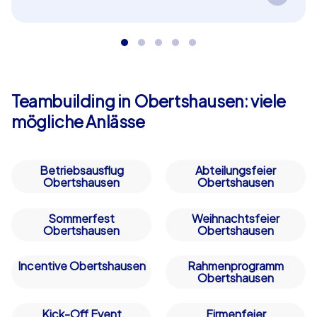
Spannende Aufgaben führen Ihr Team durch die
Geschichte von Obertshausen und fördern dabei
Zusammenarbeit und Wissensdurst – perfekt als
in Obertshausen!
Teambuilding in Obertshausen: viele
mögliche Anlässe
Betriebsausflug
Abteilungsfeier
Obertshausen
Obertshausen
Sommerfest
Weihnachtsfeier
Obertshausen
Obertshausen
Incentive Obertshausen
Rahmenprogramm
Obertshausen
Kick-Off Event
Firmenfeier