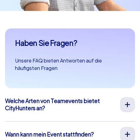
Haben Sie Fragen?
Unsere FAQ bieten Antworten auf die
häufigsten Fragen
Welche Arten von Teamevents bietet
CityHunters an?
Wir bieten vielfältige Outdoor-Teamevents für
Teambuilding, Betriebsausflüge, Weihnachtsfeiern und
mehr an Ihrem Wunschort in ganz Europa an. Unsere
Wann kann mein Event stattfinden?
Events werden von erfahrenen Guides durchgeführt,