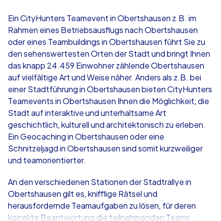
4,7
Ein CityHunters Teamevent in Obertshausen z.B. im
Rahmen eines Betriebsausflugs nach Obertshausen
ab
€49,99
ab
€49,99
oder eines Teambuildings in Obertshausen führt Sie zu
den sehenswertesten Orten der Stadt und bringt Ihnen
das knapp 24.459 Einwohner zählende Obertshausen
auf vielfältige Art und Weise näher. Anders als z.B. bei
einer Stadtführung in Obertshausen bieten CityHunters
iPad Tour
Krimi iPad T
Teamevents in Obertshausen Ihnen die Möglichkeit, die
Stadt auf interaktive und unterhaltsame Art
geschichtlich, kulturell und architektonisch zu erleben.
Ein Geocaching in Obertshausen oder eine
Obertshausen
Obertshausen
Schnitzeljagd in Obertshausen sind somit kurzweiliger
und teamorientierter.
An den verschiedenen Stationen der Stadtrallye in
Obertshausen gilt es, knifflige Rätsel und
1,5-3,0 h
15-1,000
1,5-3,0 h
herausfordernde Teamaufgaben zu lösen, für deren
korrekte Beantwortung die teilnehmenden Teams