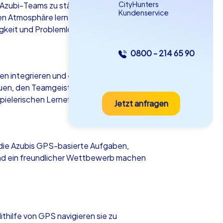
CityHunters
 Azubi-Teams zu stärken und den
Kundenservice
en Atmosphäre lernen sich die Teilnehmer
higkeit und Problemlösungsvermögen.
0800 - 214 65 90
as iPad Tour
n integrieren und ein Gefühl der
uen, den Teamgeist zu fördern und den
spielerischen Lerneffekten.
Jetzt anfragen
uss
n die Azubis GPS-basierte Aufgaben,
 und ein freundlicher Wettbewerb machen
5-2,0 h
15-1,000
hilfe von GPS navigieren sie zu