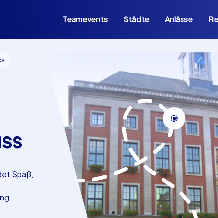
Teamevents
Städte
Anlässe
Re
ss
ss
det Spaß,
ung.