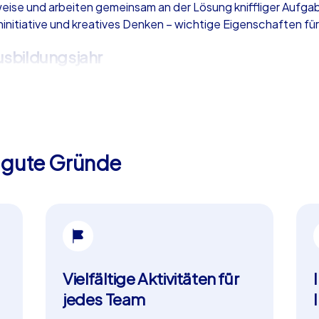
eise und arbeiten gemeinsam an der Lösung kniffliger Aufg
initiative und kreatives Denken – wichtige Eigenschaften für
Ausbildungsjahr
neue Azubis, als Motivations-Event zwischendurch oder als g
e können in nahezu jeder Stadt durchgeführt werden und lasse
en.
5 gute Gründe
als nur ein gemeinsamer Ausflug: Es stärkt den Zusammenhalt, 
 entscheidend sind. Mit der iPad Tour oder dem Geocaching s
 und nachhaltig wirkt.
Vielfältige Aktivitäten für
jedes Team