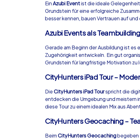
Ein
Azubi Event
ist die ideale Gelegenhe
Grundstein für eine erfolgreiche Zusamme
besser kennen, bauen Vertrauen auf und 
Azubi Events als Teambuildin
iPad Tour
Gerade am Beginn der Ausbildung ist es e
Zugehörigkeit entwickeln. Ein gut organi
Grundstein für langfristige Motivation zu
Neuss
CityHunters iPad Tour – Moder
Die
CityHunters iPad Tour
spricht die dig
entdecken die Umgebung und meistern int
1,5-3,0 h
15-1
diese Tour zu einem idealen Mix aus Aben
CityHunters Geocaching – Tea
Beim
CityHunters Geocaching
begeben s