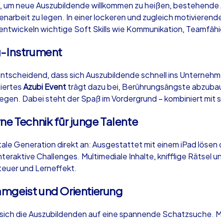
it, um neue Auszubildende willkommen zu heißen, bestehende
narbeit zu legen. In einer lockeren und zugleich motivierend
entwickeln wichtige Soft Skills wie Kommunikation, Teamfä
g-Instrument
Krimi iPad Tour
Xm
ntscheidend, dass sich Auszubildende schnell ins Unternehme
siertes
Azubi Event
trägt dazu bei, Berührungsängste abzuba
 legen. Dabei steht der Spaß im Vordergrund – kombiniert mit 
Neuss
Ne
ne Technik für junge Talente
itale Generation direkt an: Ausgestattet mit einem iPad löse
eraktive Challenges. Multimediale Inhalte, knifflige Rätsel
,000
1,5-3,0 h
15-500
1,
teuer und Lerneffekt.
mgeist und Orientierung
ich die Auszubildenden auf eine spannende Schatzsuche. Mit