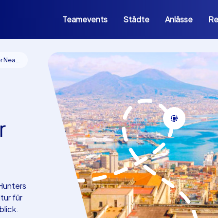
Teamevents
Städte
Anlässe
Re
Neapel
r
yHunters
tur für
blick.