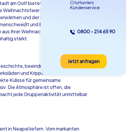
CityHunters
adt am Golf bietet eine einmalige
Kundenservice
e Weihnachtsfeier in Neapel zu einem
 erwärmen und der Duft von frisch
ammenschweißt und Erinnerungen schafft,
m aus Ihrer Weihnachtsfeier in Neapel
0800 - 214 65 90
as iPad Tour
altig stärkt.
Jetzt anfragen
apel
 Geschichte, beeindruckenden Aussichten
ksläden und Krippenateliers in San
fekte Kulisse für gemeinsame
v: Die Atmosphäre ist offen, die
 macht jede Gruppenaktivität unmittelbar
5-2,0 h
15-1,000
ent in Neapel liefern. Vom markanten