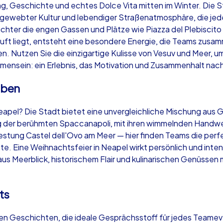
, Geschichte und echtes Dolce Vita mitten im Winter. Die St
gewebter Kultur und lebendiger Straßenatmosphäre, die jed
chter die engen Gassen und Plätze wie Piazza del Plebiscito
 Luft liegt, entsteht eine besondere Energie, die Teams zus
n. Nutzen Sie die einzigartige Kulisse von Vesuv und Meer, u
Krimi iPad Tour
Xm
mensein: ein Erlebnis, das Motivation und Zusammenhalt nachh
eben
Neapel
Ne
eapel? Die Stadt bietet eine unvergleichliche Mischung aus
g der berühmten Spaccanapoli, mit ihren wimmelnden Handwer
Festung Castel dell'Ovo am Meer — hier finden Teams die per
 Eine Weihnachtsfeier in Neapel wirkt persönlich und intensi
us Meerblick, historischem Flair und kulinarischen Genüssen
,000
1,5-3,0 h
15-500
1,
ts
en Geschichten, die ideale Gesprächsstoff für jedes Teamev