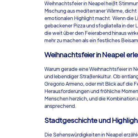
Weihnachtsfeier in Neapel heißt Stimmung
Mischung aus mediterraner Wärme, dicht 
emotionalen Highlight macht. Wenn die Li
gebackener Pizza und sfogliatella in der
die weit über den Feierabend hinaus wirke
iPad Tour
mehr zu machen als ein festliches Beisam
Weihnachtsfeier in Neapel erl
Neapel
Warum gerade eine Weihnachtsfeier in N
und lebendiger Straßenkultur. Ob entlan
Gregorio Armeno, oder mit Blick auf die 
Herausforderungen und fröhliche Momente.
Menschen herzlich, und die Kombination a
1,5-3,0 h
15-1
ansprechend.
Stadtgeschichte und Highligh
Die Sehenswürdigkeiten in Neapel erzähl