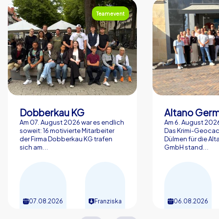
Teamevent
Dobberkau KG
Altano Ger
Am 07. August 2026 war es endlich
Am 6. August 2026
soweit: 16 motivierte Mitarbeiter
Das Krimi-Geocac
der Firma Dobberkau KG trafen
Dülmen für die Al
sich am...
GmbH stand...
07.08.2026
Franziska
06.08.2026