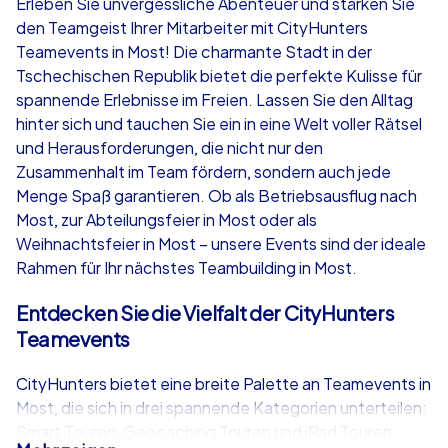
Erleben Sie unvergessliche Abenteuer und stärken Sie
den Teamgeist Ihrer Mitarbeiter mit CityHunters
ab
€49,99
ab
€49,99
Teamevents in Most! Die charmante Stadt in der
Tschechischen Republik bietet die perfekte Kulisse für
spannende Erlebnisse im Freien. Lassen Sie den Alltag
hinter sich und tauchen Sie ein in eine Welt voller Rätsel
und Herausforderungen, die nicht nur den
iPad Tour
Krimi iPad T
Zusammenhalt im Team fördern, sondern auch jede
Menge Spaß garantieren. Ob als Betriebsausflug nach
Most, zur Abteilungsfeier in Most oder als
Weihnachtsfeier in Most – unsere Events sind der ideale
Most
Most
Rahmen für Ihr nächstes Teambuilding in Most.
Entdecken Sie die Vielfalt der CityHunters
Teamevents
1,5-3,0 h
15-1,000
1,5-3,0 h
CityHunters bietet eine breite Palette an Teamevents in
Most, die sich in drei spannende Kategorien unterteilen:
Smart Touren, Geocaching Touren und iPad Touren.