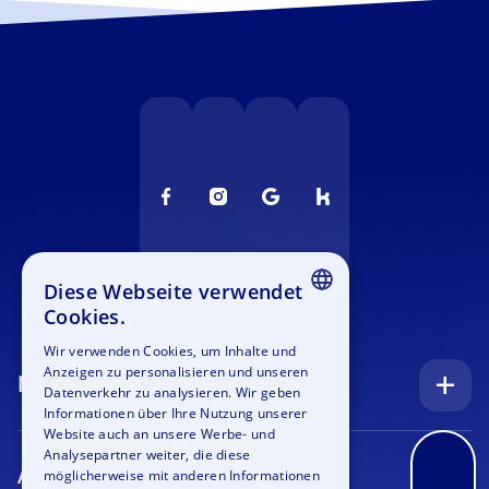
Diese Webseite verwendet
Cookies.
ENGLISH
Wir verwenden Cookies, um Inhalte und
Anzeigen zu personalisieren und unseren
GERMAN
Navigation
Datenverkehr zu analysieren. Wir geben
SPANISH
Informationen über Ihre Nutzung unserer
Startseite
Website auch an unsere Werbe- und
FRENCH
Analysepartner weiter, die diese
Anfrage
Anlässe
möglicherweise mit anderen Informationen
ITALIAN