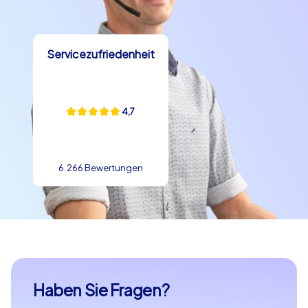
Abteilungsfeier in Most, unsere Events bieten ein
unvergessliches Erlebnis, das noch lange in Erinnerung
bleiben wird. Lassen Sie sich von der Magie von Most
Servicezufriedenheit
verzaubern und erleben Sie ein Teambuilding in Most,
das Ihre Erwartungen übertreffen wird. Kontaktieren Sie
uns noch heute und planen Sie Ihr nächstes Abenteuer
mit CityHunters!
4,7
6.266 Bewertungen
Haben Sie Fragen?