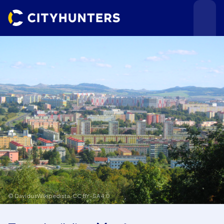
Teamevents
Städte
© DavidusWikipedista,
CC BY-SA 4.0
Anlässe