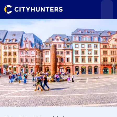
Teamevents
Städte
Anlässe