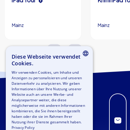
Mainz
Mainz
1,5-3,0 h
15-1,000
1,5-3,0 h
Diese Webseite verwendet
Cookies.
ENGLISH
Wir verwenden Cookies, um Inhalte und
Anzeigen zu personalisieren und unseren
GERMAN
Datenverkehr zu analysieren. Wir geben
SPANISH
Informationen über Ihre Nutzung unserer
Website auch an unsere Werbe- und
FRENCH
Analysepartner weiter, die diese
möglicherweise mit anderen Informationen
ITALIAN
kombinieren, die Sie ihnen bereitgestellt
haben oder die sie im Rahmen Ihrer
DUTCH
Nutzung ihrer Dienste gesammelt haben.
Privacy Policy