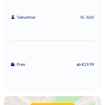
erleben.
Teamevent in Lünen: Perfekt für Ihren
nächsten Betriebsausflug
Teilnehmer
15-500
Ein Teamevent in Lünen wie dieses ist ideal für
Teambuilding-Aktivitäten. Es fördert die
Zusammenarbeit, die Kommunikation und die
Problemlösungsfähigkeiten der Teilnehmer. Ob für einen
Betriebsausflug, eine Abteilungsfeier oder ein
Sommerfest – das Krimi Geocaching bietet eine
spannende und unterhaltsame Möglichkeit, den
Preis
ab €29,99
Teamgeist zu stärken und gleichzeitig die Stadt zu
erkunden. Die Aufgaben an den Ermittlungsstationen
sind so gestaltet, dass sie nur im Team gelöst werden
können, was den Zusammenhalt und die Motivation der
Teilnehmer fördert.
Gemeinsam erfolgreich beim Krimi