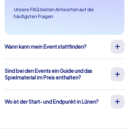
Unsere FAQ bieten Antworten auf die
häufigsten Fragen
Wann kann mein Event stattfinden?
Wir organisieren unsere Teamevents für Sie an Ihrem
Wunschtermin an 365 Tagen im Jahr. Wenn Sie erfahren
möchten ob Ihr Wunschtermin noch verfügbar ist,
Sind bei den Events ein Guide und das
fragen Sie
hier
gleich Ihr unverbindliches Angebot an.
Spielmaterial im Preis enthalten?
Die Startzeit Ihres Events können Sie frei zwischen 9-
Bei unseren Full-Service Teamevents ist sowohl die Vor-
20 Uhr wählen.
Ort-Betreuung durch unsere Guides als auch die
Bereitstellung aller Materialien im Preis enthalten,
Wo ist der Start- und Endpunkt in Lünen?
sodass Sie sich vorab um nichts weiter kümmern
Der Start- und Endpunkt in Lünen ist: Willy-Brandt-
müssen. Die einzige Ausnahme hiervon sind unsere
Platz. Klicken Sie
hier
für eine Kartenansicht. Das blau
Smartphone-Touren. Hierbei nutzen Sie Ihre eigenen
hinterlegte Gebiet markiert unser Eventgebiet, in dem
Smartphones und profitieren von einer Chat-Betreuung