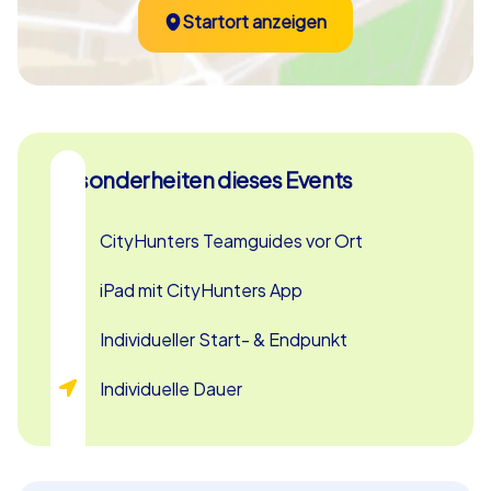
Geocaching in Lünen
Startort anzeigen
Nach Ablauf der vereinbarten Spielzeit führt die App alle
Teams sicher zum Zielort, wo der Teamguide bereits auf
Sie wartet. Bei der feierlichen Siegerehrung wird das
Team gekürt, das die meisten Punkte gesammelt und die
Verbrechen am erfolgreichsten aufgeklärt hat. Diese
Besonderheiten dieses Events
Mischung aus Wettbewerb und Zusammenarbeit macht
das Krimi Geocaching in Lünen zu einem
unvergesslichen Erlebnis, das den Teamgeist stärkt und
CityHunters Teamguides vor Ort
gleichzeitig viel Spaß macht.
iPad mit CityHunters App
Teambuilding in Lünen bietet nicht nur die Möglichkeit,
die Stadt auf eine spannende Weise zu entdecken,
Individueller Start- & Endpunkt
sondern auch, als Team zusammenzuwachsen und
Individuelle Dauer
gemeinsam Herausforderungen zu meistern. Machen
Sie Ihren nächsten Betriebsausflug nach Lünen zu
einem besonderen Erlebnis, das noch lange in Erinnerung
bleiben wird. Die Kombination aus Krimi Schnitzeljagd