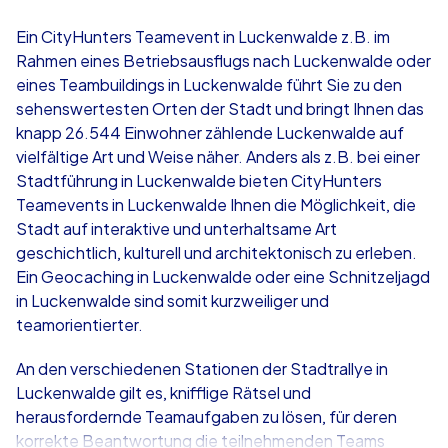
4,7
Ein CityHunters Teamevent in Luckenwalde z.B. im
Rahmen eines Betriebsausflugs nach Luckenwalde oder
ab
€49,99
ab
€49,99
eines Teambuildings in Luckenwalde führt Sie zu den
sehenswertesten Orten der Stadt und bringt Ihnen das
knapp 26.544 Einwohner zählende Luckenwalde auf
vielfältige Art und Weise näher. Anders als z.B. bei einer
Stadtführung in Luckenwalde bieten CityHunters
iPad Tour
Krimi iPad T
Teamevents in Luckenwalde Ihnen die Möglichkeit, die
Stadt auf interaktive und unterhaltsame Art
geschichtlich, kulturell und architektonisch zu erleben.
Ein Geocaching in Luckenwalde oder eine Schnitzeljagd
Luckenwalde
Luckenwalde
in Luckenwalde sind somit kurzweiliger und
teamorientierter.
An den verschiedenen Stationen der Stadtrallye in
Luckenwalde gilt es, knifflige Rätsel und
1,5-3,0 h
15-1,000
1,5-3,0 h
herausfordernde Teamaufgaben zu lösen, für deren
korrekte Beantwortung die teilnehmenden Teams