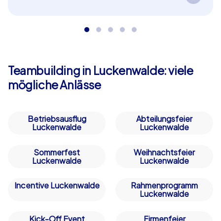
Spannende Aufgaben führen Ihr Team durch die
Geschichte von Luckenwalde und fördern dabei
Zusammenarbeit und Wissensdurst – perfekt als
in Luckenwalde!
Teambuilding in Luckenwalde: viele
mögliche Anlässe
Betriebsausflug
Abteilungsfeier
Luckenwalde
Luckenwalde
Sommerfest
Weihnachtsfeier
Luckenwalde
Luckenwalde
Incentive Luckenwalde
Rahmenprogramm
Luckenwalde
Kick-Off Event
Firmenfeier