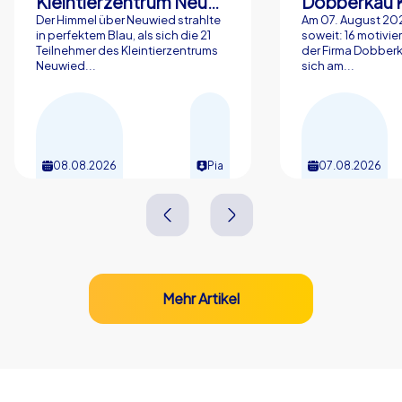
Kleintierzentrum Neuwied Greve, Ritter GbR
Dobberkau 
Der Himmel über Neuwied strahlte
Am 07. August 202
in perfektem Blau, als sich die 21
soweit: 16 motivier
Teilnehmer des Kleintierzentrums
der Firma Dobberk
Neuwied...
sich am...
08.08.2026
Pia
07.08.2026
Mehr Artikel