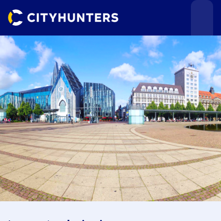
Teamevents
Städte
Anlässe