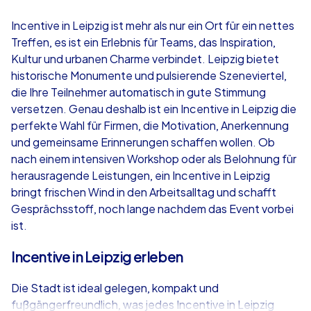
4,7
Incentive in Leipzig ist mehr als nur ein Ort für ein nettes
Treffen, es ist ein Erlebnis für Teams, das Inspiration,
ab
€49,99
ab
€49,99
Kultur und urbanen Charme verbindet. Leipzig bietet
historische Monumente und pulsierende Szeneviertel,
die Ihre Teilnehmer automatisch in gute Stimmung
versetzen. Genau deshalb ist ein Incentive in Leipzig die
perfekte Wahl für Firmen, die Motivation, Anerkennung
iPad Tour
Krimi iPad T
und gemeinsame Erinnerungen schaffen wollen. Ob
nach einem intensiven Workshop oder als Belohnung für
herausragende Leistungen, ein Incentive in Leipzig
bringt frischen Wind in den Arbeitsalltag und schafft
Leipzig
Leipzig
Gesprächsstoff, noch lange nachdem das Event vorbei
ist.
Incentive in Leipzig erleben
1,5-3,0 h
15-1,000
1,5-3,0 h
Die Stadt ist ideal gelegen, kompakt und
fußgängerfreundlich, was jedes Incentive in Leipzig