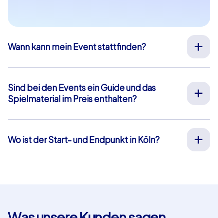
Wann kann mein Event stattfinden?
Wir organisieren unsere Teamevents für Sie an Ihrem
Wunschtermin an 365 Tagen im Jahr. Wenn Sie erfahren
möchten ob Ihr Wunschtermin noch verfügbar ist,
Sind bei den Events ein Guide und das
fragen Sie
hier
gleich Ihr unverbindliches Angebot an.
Spielmaterial im Preis enthalten?
Die Startzeit Ihres Events können Sie frei zwischen 9-
Bei unseren Full-Service Teamevents ist sowohl die Vor-
20 Uhr wählen.
Ort-Betreuung durch unsere Guides als auch die
Bereitstellung aller Materialien im Preis enthalten,
Wo ist der Start- und Endpunkt in Köln?
sodass Sie sich vorab um nichts weiter kümmern
Der Start- und Endpunkt in Köln ist: Theo-Burauen-
müssen. Die einzige Ausnahme hiervon sind unsere
Platz. Klicken Sie
hier
für eine Kartenansicht. Das blau
Smartphone-Touren. Hierbei nutzen Sie Ihre eigenen
hinterlegte Gebiet markiert unser Eventgebiet, in dem
Smartphones und profitieren von einer Chat-Betreuung
die Aufgaben und Rätsel unserer Teamevents liegen.
innerhalb unserer App die wir Ihnen kostenfrei zur
Bei unseren Geocaching und iPad Touren können Sie in
Verfügung stellen.
diesem Gebiet einen eigenen Start- und Endpunkt
Was unsere Kunden sagen