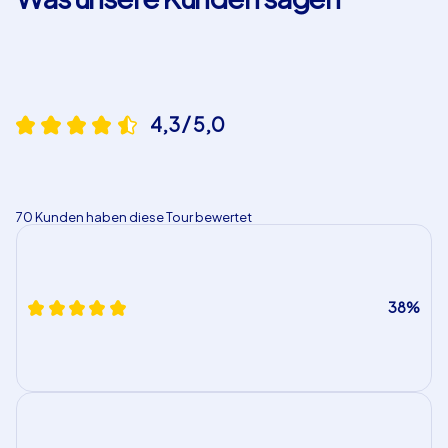
wählen. Bei Smartphone-Touren ist dies nicht möglich.
4,3 / 5,0
70 Kunden haben diese Tour bewertet
38%