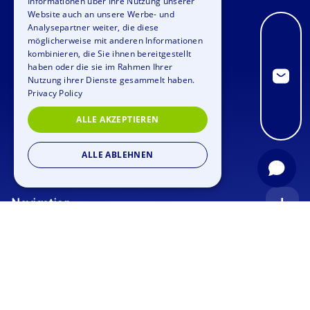
Informationen über Ihre Nutzung unserer
Website auch an unsere Werbe- und
FRENCH
Analysepartner weiter, die diese
möglicherweise mit anderen Informationen
ITALIAN
kombinieren, die Sie ihnen bereitgestellt
haben oder die sie im Rahmen Ihrer
DUTCH
Nutzung ihrer Dienste gesammelt haben.
Privacy Policy
ALLE AKZEPTIEREN
ALLE ABLEHNEN
Navigation
Startseite
Anfrage
Anlässe
Blog
Firmenfeier
Stellenangebote