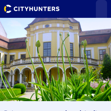
Teamevents
Städte
Anlässe