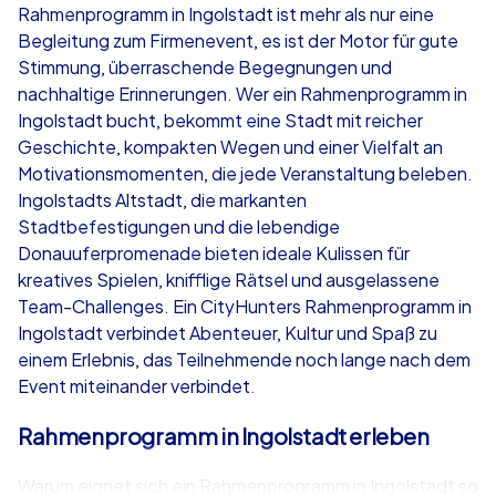
Rahmenprogramm in Ingolstadt ist mehr als nur eine
Begleitung zum Firmenevent, es ist der Motor für gute
ab
€49,99
ab
€49,99
Stimmung, überraschende Begegnungen und
nachhaltige Erinnerungen. Wer ein Rahmenprogramm in
Ingolstadt bucht, bekommt eine Stadt mit reicher
Geschichte, kompakten Wegen und einer Vielfalt an
Motivationsmomenten, die jede Veranstaltung beleben.
iPad Tour
Krimi iPad T
Ingolstadts Altstadt, die markanten
Stadtbefestigungen und die lebendige
Donauuferpromenade bieten ideale Kulissen für
kreatives Spielen, knifflige Rätsel und ausgelassene
Ingolstadt
Ingolstadt
Team-Challenges. Ein CityHunters Rahmenprogramm in
Ingolstadt verbindet Abenteuer, Kultur und Spaß zu
einem Erlebnis, das Teilnehmende noch lange nach dem
Event miteinander verbindet.
1,5-3,0 h
15-1,000
1,5-3,0 h
Rahmenprogramm in Ingolstadt erleben
Warum eignet sich ein Rahmenprogramm in Ingolstadt so