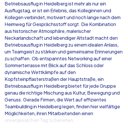
Betriebsausflug in Heidelberg ist mehr als nur ein
Ausflugstag, er ist ein Erlebnis, das Kolleginnen und
ab
€49,99
ab
€49,99
Kollegen verbindet, motiviert und noch lange nach dem
Heimweg für Gesprächsstoff sorgt. Die Kombination
aus historischer Atmosphäre, malerischer
Neckarlandschaft und lebendiger Altstadt macht den
Betriebsausflug in Heidelberg zu einem idealen Anlass,
iPad Tour
Krimi iPad T
um Teamgeist zu stärken und gemeinsame Erinnerungen
zu schaffen. Ob entspanntes Networking auf einer
Sommerterrasse mit Blick auf das Schloss oder
dynamische Wettkämpfe auf den
Heidelberg
Heidelberg
Kopfsteinpflasterstraßen der Hauptstraße, ein
Betriebsausflug in Heidelberg bietet für jede Gruppe
genau die richtige Mischung aus Kultur, Bewegung und
Genuss. Gerade Firmen, die Wert auf effizientes
Teambuilding in Heidelberg legen, finden hier vielfältige
1,5-3,0 h
15-1,000
1,5-3,0 h
Möglichkeiten, ihren Mitarbeitenden einen
unvergesslichen Tag zu bereiten.