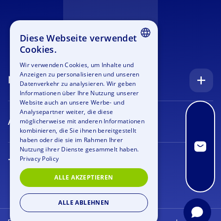
Diese Webseite verwendet
Cookies.
ENGLISH
Wir verwenden Cookies, um Inhalte und
Anzeigen zu personalisieren und unseren
GERMAN
Navigation
Datenverkehr zu analysieren. Wir geben
SPANISH
Informationen über Ihre Nutzung unserer
Startseite
Website auch an unsere Werbe- und
FRENCH
Analysepartner weiter, die diese
Anfrage
Anlässe
möglicherweise mit anderen Informationen
ITALIAN
kombinieren, die Sie ihnen bereitgestellt
Blog
Firmenfeier
haben oder die sie im Rahmen Ihrer
DUTCH
Nutzung ihrer Dienste gesammelt haben.
Stellenangebote
Teamtraining
Privacy Policy
Teamevents
Bildergalerie
Rahmenprogramm
ALLE AKZEPTIEREN
Geocaching
Über uns
Outdoor Event
Krimi Geocaching
ALLE ABLEHNEN
Kontakt
Azubi Event
Xmas Geocaching