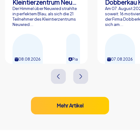
Kleintierzentrum Neuwied Greve, Ritter GbR
Dobberkau 
Investition in Teamgeist, Motivation und gemeinsame
Der Himmel über Neuwied strahlte
Am 07. August 202
Erinnerung.
in perfektem Blau, als sich die 21
soweit: 16 motivier
Teilnehmer des Kleintierzentrums
der Firma Dobberk
Neuwied...
sich am...
08.08.2026
Pia
07.08.2026
Mehr Artikel