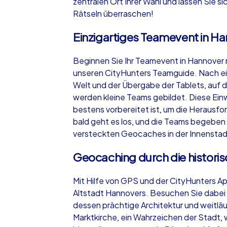
zentralen Ort Ihrer Wahl und lassen Sie s
Rätseln überraschen!
Einzigartiges Teamevent in H
Beginnen Sie Ihr Teamevent in Hannover 
unseren CityHunters Teamguide. Nach ein
Welt und der Übergabe der Tablets, auf de
werden kleine Teams gebildet. Diese Einwe
bestens vorbereitet ist, um die Herausf
bald geht es los, und die Teams begeben
versteckten Geocaches in der Innenstad
Geocaching durch die historis
Mit Hilfe von GPS und der CityHunters Ap
Altstadt Hannovers. Besuchen Sie dabe
dessen prächtige Architektur und weitlä
Marktkirche, ein Wahrzeichen der Stadt, wi