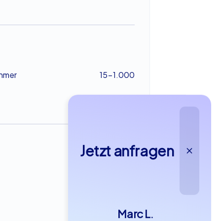
ehmer
15-1.000
Jetzt anfragen
ab €29,99
Marc L.