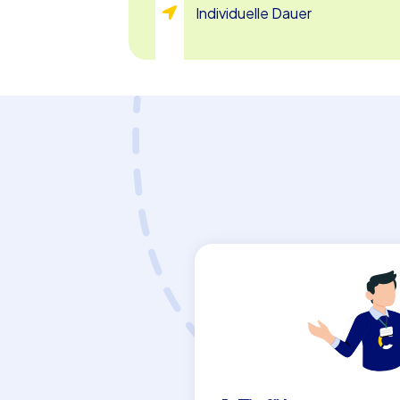
Individuelle Dauer
Ein Geocaching-Abenteuer in Hannover ist
Stadt zu erkunden, sondern auch eine he
zu stärken und neue Erfahrungen zu samm
Betriebsausflug oder eine Abteilungsfei
und Ihrem Team ein unvergessliches Erleb
spannenden Geocaching die Stadt zu en
zusammenzuwachsen. Hannover erwartet 
versteckten Schätzen!