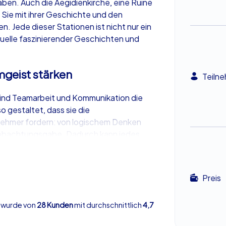
ben. Auch die Aegidienkirche, eine Ruine
 Sie mit ihrer Geschichte und den
n. Jede dieser Stationen ist nicht nur ein
Quelle faszinierender Geschichten und
mgeist stärken
Teiln
ind Teamarbeit und Kommunikation die
o gestaltet, dass sie die
lnehmer fordern: von logischem Denken
 Beobachtungsgabe. Dadurch kann jedes
 einbringen. Ob Sie geheimnisvolle Codes
 müssen – jede Herausforderung trägt
 das Zusammengehörigkeitsgefühl zu
Preis
deales Teambuilding
 wurde von
28 Kunden
mit durchschnittlich
4,7