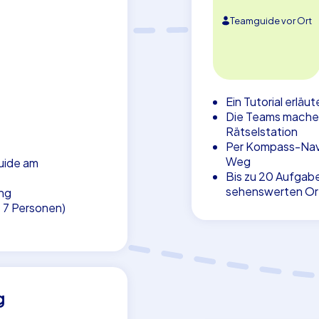
Teamguide vor Ort
Ein Tutorial erläu
Die Teams machen 
Rätselstation
Per Kompass-Navig
Weg
uide am
Bis zu 20 Aufgab
sehenswerten Ort
ng
. 7 Personen)
g