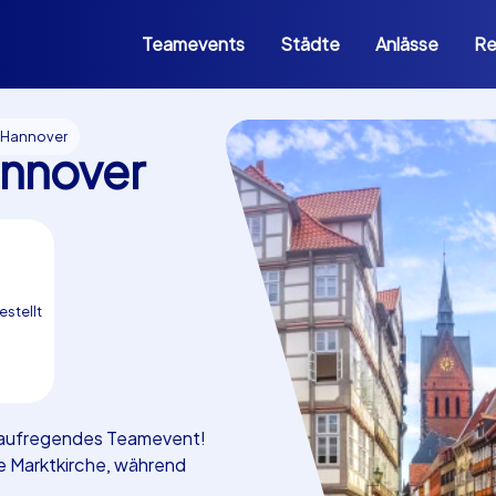
Teamevents
Städte
Anlässe
Re
 Hannover
nnover
estellt
s aufregendes Teamevent!
e Marktkirche, während