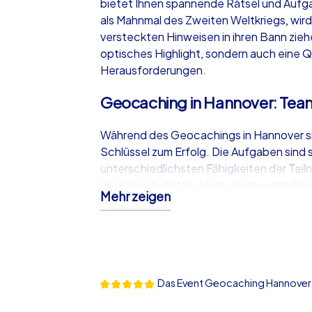
bietet Ihnen spannende Rätsel und Aufga
als Mahnmal des Zweiten Weltkriegs, wird
versteckten Hinweisen in ihren Bann ziehe
optisches Highlight, sondern auch eine 
Herausforderungen.
Geocaching in Hannover: Tea
Während des Geocachings in Hannover s
Schlüssel zum Erfolg. Die Aufgaben sind s
unterschiedlichsten Fähigkeiten der Tei
über Kreativität bis hin zu einer guten
Mehr zeigen
Teammitglied seine individuellen Stärken
knacken oder versteckte Objekte finden
dazu bei, den Teamgeist zu fördern und
stärken.
Geocaching in Hannover als i
Das Event Geocaching Hannover