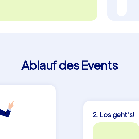
 nicht nur eine unterhaltsame Art, die
rvorragende Möglichkeit, den Teamgeist
eln. Ob für ein Teamevent, einen
er – Geocaching in Hannover bietet Ihnen
nis. Nutzen Sie die Gelegenheit, bei einem
tdecken und als Team
Sie mit offenen Armen und vielen
Ablauf des Events
2. Los geht's!