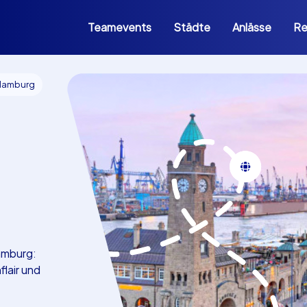
Teamevents
Städte
Anlässe
Re
Hamburg
amburg:
lair und