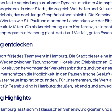
erfekte Verbindung aus urbaner Dynamik, maritimer Atmosph
stern. In einer Stadt, die zugleich Welthafen und Kulturme
ebnis, das noch lange Gesprächsthema bleibt. Die Kombinat
Vierteln wie St. Pauli und modernen Landmarken wie der Elbp
ktivitäten. Ob als Anreicherung einer Konferenz, als Incenti
Krimi iPad Tour
Xm
nprogramm in Hamburg plant, setzt auf Vielfalt, gutes Esse
g entdecken
Hamburg
Ha
ort für jedes Teamevent in Hamburg. Die Stadt bietet eine In
en Wegen zwischen Tagungsorten, Hotels und Erlebniszonen.
er Hotels, von hervorragender Verkehrsanbindung und von ein
nehmer schätzen die Möglichkeit, in den Pausen frische Seel
ster neue Inspiration zu finden. Für Unternehmen, die Wert au
,000
1,5-3,0 h
15-500
1,
rt für Teambuilding in Hamburg: draußen, lebendig und abwec
 Highlights
mburg lässt sich mit klassischen Sehenswürdigkeiten und 