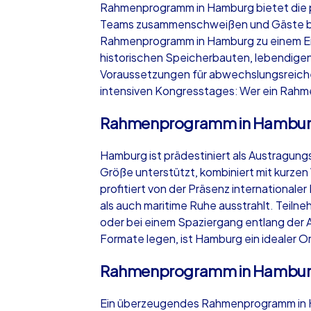
Rahmenprogramm in Hamburg bietet die p
Teams zusammenschweißen und Gäste begei
Rahmenprogramm in Hamburg zu einem Erl
historischen Speicherbauten, lebendigen 
Voraussetzungen für abwechslungsreiche A
iPad Tour
intensiven Kongresstages: Wer ein Rahme
Rahmenprogramm in Hambur
Hamburg
Hamburg ist prädestiniert als Austragungs
Größe unterstützt, kombiniert mit kurz
profitiert von der Präsenz international
als auch maritime Ruhe ausstrahlt. Teil
oder bei einem Spaziergang entlang der Al
1,5-3,0 h
15-1
Formate legen, ist Hamburg ein idealer O
Rahmenprogramm in Hamburg
Ein überzeugendes Rahmenprogramm in Ha