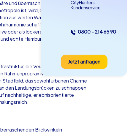
CityHunters
äre und überraschenden Erlebnissen, die
Kundenservice
tropole ist, wird jedes
ion aus weiten Wasserflächen,
hilharmonie schafft ideale
ve oder als lockerer Ausklang eines
0800 - 214 65 90
as iPad Tour
n und echte Hamburger Herzlichkeit.
Jetzt anfragen
mburg
frastruktur, die Veranstaltungen jeder
 Ein Rahmenprogramm in Hamburg
em Stadtbild, das sowohl urbanen Charme
uft an den Landungsbrücken zu schnappen
f nachhaltige, erlebnisorientierte
5-2,0 h
15-1,000
hslungsreich.
überraschenden Blickwinkeln