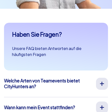
Haben Sie Fragen?
Unsere FAQ bieten Antworten auf die
häufigsten Fragen
Welche Arten von Teamevents bietet
CityHunters an?
Wir bieten vielfältige Outdoor-Teamevents für
Teambuilding, Betriebsausflüge, Weihnachtsfeiern und
mehr an Ihrem Wunschort in ganz Europa an. Unsere
Wann kann mein Event stattfinden?
Events werden von erfahrenen Guides durchgeführt,