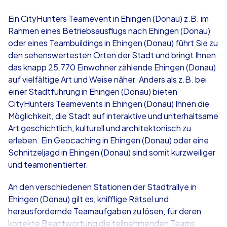
4,7
Ein CityHunters Teamevent in Ehingen (Donau) z.B. im
Rahmen eines Betriebsausflugs nach Ehingen (Donau)
ab
€49,99
ab
€49,99
oder eines Teambuildings in Ehingen (Donau) führt Sie zu
den sehenswertesten Orten der Stadt und bringt Ihnen
das knapp 25.770 Einwohner zählende Ehingen (Donau)
auf vielfältige Art und Weise näher. Anders als z.B. bei
einer Stadtführung in Ehingen (Donau) bieten
iPad Tour
Krimi iPad T
CityHunters Teamevents in Ehingen (Donau) Ihnen die
Möglichkeit, die Stadt auf interaktive und unterhaltsame
Art geschichtlich, kulturell und architektonisch zu
erleben. Ein Geocaching in Ehingen (Donau) oder eine
Ehingen (Donau)
Ehingen (Dona
Schnitzeljagd in Ehingen (Donau) sind somit kurzweiliger
und teamorientierter.
An den verschiedenen Stationen der Stadtrallye in
Ehingen (Donau) gilt es, knifflige Rätsel und
1,5-3,0 h
15-1,000
1,5-3,0 h
herausfordernde Teamaufgaben zu lösen, für deren
korrekte Beantwortung die teilnehmenden Teams