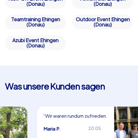
(Donau)
(Donau)
Teamtraining Ehingen
Outdoor Event Ehingen
(Donau)
(Donau)
Azubi Event Ehingen
(Donau)
Was unsere Kunden sagen
“Wir waren rundum zufrieden.
Herzlichen Dank!”
Maria P.
20.05.