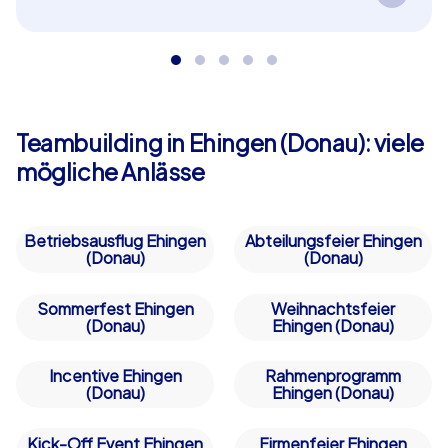
Spannende Aufgaben führen Ihr Team durch die
Geschichte von Ehingen (Donau) und fördern
dabei Zusammenarbeit und Wissensdurst –
perfekt als in Ehingen (Donau)!
Teambuilding in Ehingen (Donau): viele
mögliche Anlässe
Betriebsausflug Ehingen
Abteilungsfeier Ehingen
(Donau)
(Donau)
Sommerfest Ehingen
Weihnachtsfeier
(Donau)
Ehingen (Donau)
Incentive Ehingen
Rahmenprogramm
(Donau)
Ehingen (Donau)
Kick-Off Event Ehingen
Firmenfeier Ehingen