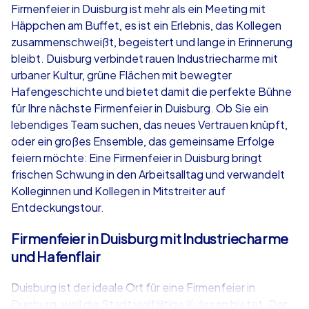
Firmenfeier in Duisburg ist mehr als ein Meeting mit
Häppchen am Buffet, es ist ein Erlebnis, das Kollegen
ab
€49,99
ab
€49,99
zusammenschweißt, begeistert und lange in Erinnerung
bleibt. Duisburg verbindet rauen Industriecharme mit
urbaner Kultur, grüne Flächen mit bewegter
Hafengeschichte und bietet damit die perfekte Bühne
für Ihre nächste Firmenfeier in Duisburg. Ob Sie ein
iPad Tour
Krimi iPad T
lebendiges Team suchen, das neues Vertrauen knüpft,
oder ein großes Ensemble, das gemeinsame Erfolge
feiern möchte: Eine Firmenfeier in Duisburg bringt
frischen Schwung in den Arbeitsalltag und verwandelt
Duisburg
Duisburg
Kolleginnen und Kollegen in Mitstreiter auf
Entdeckungstour.
Firmenfeier in Duisburg mit Industriecharme
und Hafenflair
1,5-3,0 h
15-1,000
1,5-3,0 h
Duisburg ist der ideale Ort für eine Firmenfeier in
Duisburg, weil die Stadt vielfältige Kulissen bietet. Der