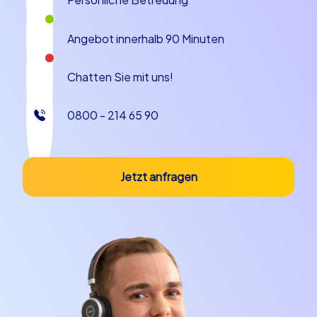
lösen und Punkte zu sammeln. iPad Touren bringen
Technik ins Spiel: Mit interaktiven Aufgaben auf dem
Angebot innerhalb 90 Minuten
Tablet erleben Gruppen moderne Stadterkundung, bei
der Kreativität und Schnelligkeit gefragt sind. Rund ein
Viertel Ihres Eventprogramms kann allein diesen
Chatten Sie mit uns!
interaktiven Formaten gewidmet sein, denn sie bieten
Zeitstruktur, Wettkampfcharakter und ausreichend
0800 - 214 65 90
Gelegenheiten für informelle Gespräche und
gemeinsames Lachen. Diese Konzepte eignen sich
gleichermaßen für kleine Runden wie für große
Firmenfeiern, weil sie unterschiedliche Teamgrößen und
Jetzt anfragen
Zielsetzungen bedienen und unmittelbar spürbare
Erfolge liefern.
Teambuilding in Duisburg und unvergessliche
Momente
Teambuilding in Duisburg lässt sich mit einer Firmenfeier
in Duisburg perfekt verbinden. Spiele und Aufgaben