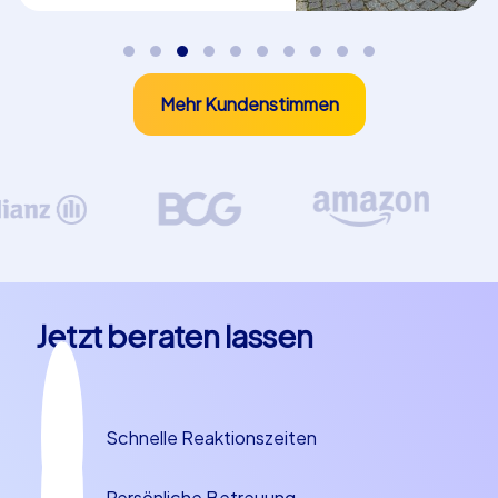
unverwechselbare Story. Diese Geschichten und die
kulinarischen Ecken machen eine Firmenfeier in Duisburg
zu einem Rundum-Erlebnis, das Teamgeist fördert und
gleichzeitig lokale Identität erlebbar macht.
Mehr Kundenstimmen
Smart Touren Geocaching und iPad Touren
für Ihr Team
Bei CityHunters stehen drei Eventkonzepte im
Mittelpunkt: Smart Touren, Geocaching und iPad
Touren. Diese Formate sind ideal, wenn Sie eine
abwechslungsreiche Firmenfeier in Duisburg planen.
Smart Touren kombinieren spielerische Aufgaben mit
Jetzt beraten lassen
örtlichen Highlights und sind bestens geeignet,
Gruppen strukturiert durch die Stadt zu führen, ohne
dabei belehrend zu wirken. Geocaching setzt auf
Schatzsuche, Navigation und Teamwork; Teams
Schnelle Reaktionszeiten
entdecken Orte wie den Innenhafen oder den
Landschaftspark und arbeiten zusammen, um Rätsel zu
Persönliche Betreuung