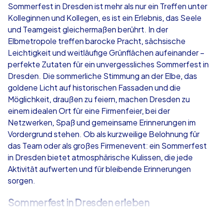
Sommerfest in Dresden ist mehr als nur ein Treffen unter
Kolleginnen und Kollegen, es ist ein Erlebnis, das Seele
ab
€49,99
ab
€49,99
und Teamgeist gleichermaßen berührt. In der
Elbmetropole treffen barocke Pracht, sächsische
Leichtigkeit und weitläufige Grünflächen aufeinander –
perfekte Zutaten für ein unvergessliches Sommerfest in
Dresden. Die sommerliche Stimmung an der Elbe, das
iPad Tour
Krimi iPad T
goldene Licht auf historischen Fassaden und die
Möglichkeit, draußen zu feiern, machen Dresden zu
einem idealen Ort für eine Firmenfeier, bei der
Netzwerken, Spaß und gemeinsame Erinnerungen im
Dresden
Dresden
Vordergrund stehen. Ob als kurzweilige Belohnung für
das Team oder als großes Firmenevent: ein Sommerfest
in Dresden bietet atmosphärische Kulissen, die jede
Aktivität aufwerten und für bleibende Erinnerungen
sorgen.
1,5-3,0 h
15-1,000
1,5-3,0 h
Sommerfest in Dresden erleben