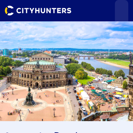
Teamevents
Städte
Anlässe