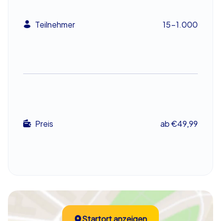
Elementen macht die Stadt zu einem einzigartigen
Erlebnis. Die iPad Tour in Dachau bietet eine interaktive
Teilnehmer
15-1.000
und unterhaltsame Möglichkeit, die Stadt zu erkunden
und gleichzeitig die Teamdynamik zu stärken. Ob als
Betriebsausflug, Abteilungsfeier oder Sommerfest –
dieses Teamevent in Dachau wird Ihre Gruppe
begeistern und nachhaltig motivieren.
Ein unvergessliches Erlebnis
Preis
ab €49,99
Am Ende Ihrer iPad Tour in Dachau treffen sich alle
Teams wieder am Zielort, wo eine feierliche
Siegerehrung auf Sie wartet. Hier wird das Team mit den
meisten Punkten gekürt und gefeiert. Doch unabhängig
vom Ergebnis, jeder Teilnehmer wird mit neuen
Eindrücken und einem gestärkten Teamgefühl nach
Hause gehen. Diese iPad Tour in Dachau ist eine
einzigartige Möglichkeit, die Stadt auf eine interaktive
Startort anzeigen
und spannende Weise zu entdecken und gleichzeitig