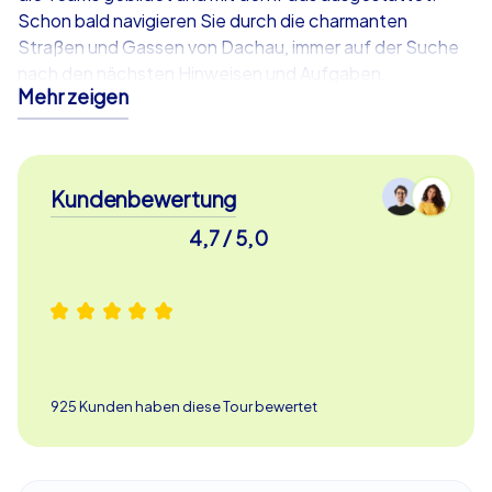
Schon bald navigieren Sie durch die charmanten
Straßen und Gassen von Dachau, immer auf der Suche
nach den nächsten Hinweisen und Aufgaben.
Mehr zeigen
Sehenswürdigkeiten und spannende
Geschichten
Kundenbewertung
Während Ihrer iPad Tour in Dachau kommen Sie an
einigen der bekanntesten Sehenswürdigkeiten der
4,7 / 5,0
Stadt vorbei. Das beeindruckende Schloss Dachau,
einst Sommerresidenz der Wittelsbacher, thront
majestätisch über der Stadt und bietet einen
atemberaubenden Blick auf die Umgebung. Weiter geht
es zur Gemäldegalerie Dachau, die Werke bedeutender
Künstler der Künstlerkolonie Dachau beherbergt. Auch
925 Kunden haben diese Tour bewertet
das Alte Rathaus, ein Juwel der Architektur, wird Teil Ihrer
Route sein. Jede dieser Stationen hält spannende
Aufgaben und interessante Anekdoten bereit, die Ihnen
die Geschichte und Kultur Dachaus näherbringen.