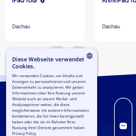
Dachau
Dachau
1,5-3,0 h
15-1,000
1,5-3,0 h
Diese Webseite verwendet
Cookies.
ENGLISH
Wir verwenden Cookies, um Inhalte und
Anzeigen zu personalisieren und unseren
GERMAN
Datenverkehr zu analysieren. Wir geben
SPANISH
Informationen über Ihre Nutzung unserer
Website auch an unsere Werbe- und
FRENCH
Analysepartner weiter, die diese
möglicherweise mit anderen Informationen
ITALIAN
kombinieren, die Sie ihnen bereitgestellt
haben oder die sie im Rahmen Ihrer
DUTCH
Nutzung ihrer Dienste gesammelt haben.
Privacy Policy