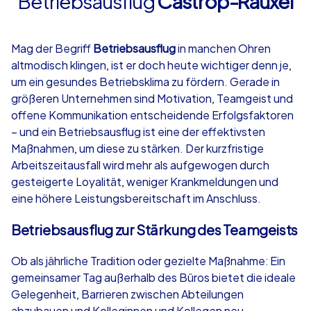
Betriebsausflug
Castrop-Rauxel
4,7
Mag der Begriff
Betriebsausflug
in manchen Ohren
altmodisch klingen, ist er doch heute wichtiger denn je,
ab
€49,99
ab
€49,99
um ein gesundes Betriebsklima zu fördern. Gerade in
größeren Unternehmen sind Motivation, Teamgeist und
offene Kommunikation entscheidende Erfolgsfaktoren
– und ein Betriebsausflug ist eine der effektivsten
Maßnahmen, um diese zu stärken. Der kurzfristige
iPad Tour
Krimi iPad T
Arbeitszeitausfall wird mehr als aufgewogen durch
gesteigerte Loyalität, weniger Krankmeldungen und
eine höhere Leistungsbereitschaft im Anschluss.
Castrop-Rauxel
Castrop-Rauxe
Betriebsausflug zur Stärkung des Teamgeists
Ob als jährliche Tradition oder gezielte Maßnahme: Ein
gemeinsamer Tag außerhalb des Büros bietet die ideale
Gelegenheit, Barrieren zwischen Abteilungen
1,5-3,0 h
15-1,000
1,5-3,0 h
abzubauen und Kolleginnen und Kollegen neu