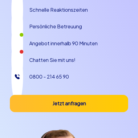
Touren lernen Ihre Mitarbeiter nicht nur spannende
Schnelle Reaktionszeiten
Fakten über die Stadt kennen, sondern erleben, wie
Zusammenarbeit auf Augenhöhe Spaß machen und
Persönliche Betreuung
Erfolge bringen kann.
Ob Sie nun die Straßen von
Florenz
erkunden, die
Angebot innerhalb 90 Minuten
versteckten Winkel von
Krakau
entdecken oder durch
die Altstadt von
Porto
navigieren – mit
CityHunters
wird
Chatten Sie mit uns!
Ihr Betriebsausflug zum Highlight des Jahres. Wir liefern
die Ideen, die Technik und die Organisation, Sie
0800 - 214 65 90
genießen das Erlebnis und die positiven Effekte für Ihr
Team.
Jetzt anfragen