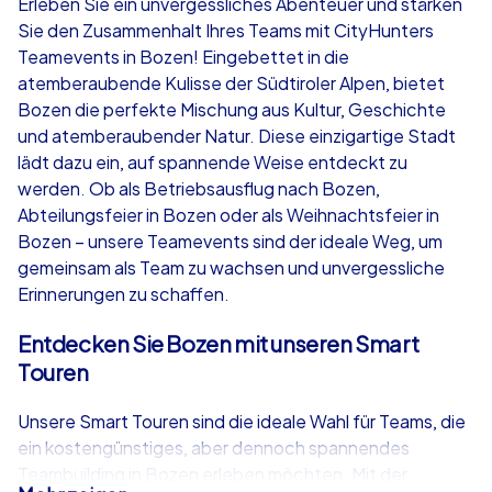
Erleben Sie ein unvergessliches Abenteuer und stärken
Sie den Zusammenhalt Ihres Teams mit CityHunters
ab
€49,99
ab
€49,99
Teamevents in Bozen! Eingebettet in die
atemberaubende Kulisse der Südtiroler Alpen, bietet
Bozen die perfekte Mischung aus Kultur, Geschichte
und atemberaubender Natur. Diese einzigartige Stadt
lädt dazu ein, auf spannende Weise entdeckt zu
iPad Tour
Krimi iPad T
werden. Ob als Betriebsausflug nach Bozen,
Abteilungsfeier in Bozen oder als Weihnachtsfeier in
Bozen – unsere Teamevents sind der ideale Weg, um
gemeinsam als Team zu wachsen und unvergessliche
Bozen
Bozen
Erinnerungen zu schaffen.
Entdecken Sie Bozen mit unseren Smart
Touren
1,5-3,0 h
15-1,000
1,5-3,0 h
Unsere Smart Touren sind die ideale Wahl für Teams, die
ein kostengünstiges, aber dennoch spannendes
Teambuilding in Bozen erleben möchten. Mit der