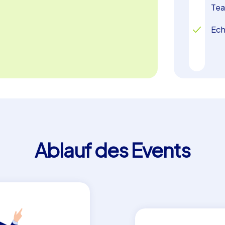
mi und Stadterkundung begeistern. Bonn
Te
rden!
Ech
Ablauf des Events