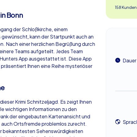
158 Kunden
 in Bonn
ingang der Schloßkirche, einem
ls gewünscht, kann der Startpunkt auch an
en. Nach einer herzlichen Begrüßung durch
kleinere Teams aufgeteilt. Jedes Team
ityHunters App ausgestattet ist. Diese App
Dauer
 präsentiert Ihnen eine Reihe mysteriöser
he
dieser Krimi Schnitzeljagd. Es zeigt Ihnen
lle wichtigen Informationen zu den
. Dank der eingebauten Kartenansicht und
Sprac
ch auch Ortsfremde problemlos zurecht.
 der bekanntesten Sehenswürdigkeiten