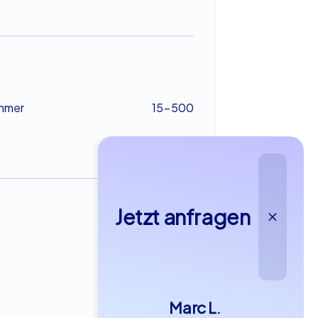
ehmer
15-500
Jetzt anfragen
ab €49,99
Marc L.