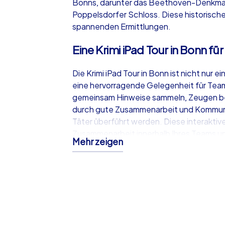
Bonns, darunter das Beethoven-Denkmal,
Poppelsdorfer Schloss. Diese historisch
spannenden Ermittlungen.
Eine Krimi iPad Tour in Bonn f
Die Krimi iPad Tour in Bonn ist nicht nur
eine hervorragende Gelegenheit für Team
gemeinsam Hinweise sammeln, Zeugen bef
durch gute Zusammenarbeit und Kommunik
Täter überführt werden. Diese interakti
Zusammenarbeit innerhalb Ihres Teams un
Mehr zeigen
Teamevent in Bonn.
Teamevent in Bonn: Ein unverg
Bonn bietet die perfekte Kulisse für ein T
Geschichte und Kultur, und ihre charmante
spannende Schnitzeljagd. Während Ihrer T