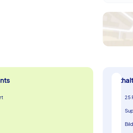
h die Schönheit und Vielfalt Bonns
 der lokalen kulinarischen Spezialitäten zu
e Bonner Bratwurst oder ein Stück des
und Abteilungsfeiern
ungsfeier oder Sommerfest – die Krimi
nstaltung geeignet. Die Kombination aus
gaben macht dieses Event zu einem
hmer. Am Ende der Tour werden alle Teams
nts
Enthal
se ihrer Ermittlungen zu präsentieren und
gerehrung ist der krönende Abschluss eines
iche Motivation und Teamgeist.
rt
25 
in Bonn nicht nur eine unterhaltsame und
Sup
hervorragende Möglichkeit, den Teamgeist
e Momente zu erleben. Nutzen Sie diese
Bil
s Teamevent in Bonn und lassen Sie sich