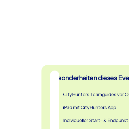
Herausforderungen meistern, sondern auc
erleben. Vielleicht bleibt sogar Zeit, eine
probieren, wie zum Beispiel die berühmt
köstlichen Rheinischen Sauerbratens.
Perfekt für Betriebsausflüge 
Ob als Betriebsausflug nach Bonn, Abteil
iPad Tour ist für jede Art von Firmenvera
spannender Verbrecherjagd und Teamauf
unvergesslichen Erlebnis für alle Teilne
Besonderheiten dieses Eve
wieder zusammengeführt, um die Ergebnis
die Sieger zu küren. Diese feierliche Sie
aufregenden Tages und sorgt für zusätzl
CityHunters Teamguides vor O
Zusammengefasst ist die Krimi iPad Tour 
iPad mit CityHunters App
spannende Aktivität, sondern auch eine 
zu stärken und gemeinsam unvergesslich
Individueller Start- & Endpunkt
einzigartige Gelegenheit für Ihr nächste