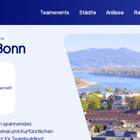
Teamevents
Städte
Anlässe
Re
onn
Bonn
estellt
Ein spannendes
al und Kurfürstlichen
t für Teambuilding!