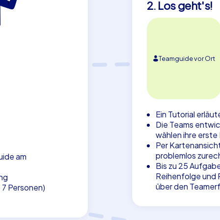
2. Los geht's!
Teamguide vor Ort
Ein Tutorial erläu
Die Teams entwic
wählen ihre erste
Per Kartenansicht
problemlos zurec
uide am
Bis zu 25 Aufgabe
Reihenfolge und P
ng
über den Teamerf
. 7 Personen)