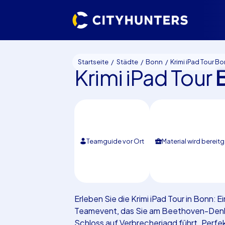
Startseite
Städte
Bonn
Krimi iPad Tour B
Krimi iPad Tour
Teamguide vor Ort
Material wird bereitg
Erleben Sie die Krimi iPad Tour in Bonn: 
Teamevent, das Sie am Beethoven-Denkm
Schloss auf Verbrecherjagd führt. Perfek