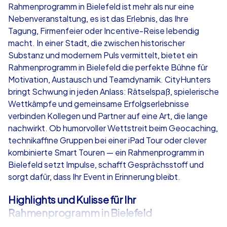
Rahmenprogramm in Bielefeld ist mehr als nur eine
Nebenveranstaltung, es ist das Erlebnis, das Ihre
ab
€49,99
ab
€49,99
Tagung, Firmenfeier oder Incentive-Reise lebendig
macht. In einer Stadt, die zwischen historischer
Substanz und modernem Puls vermittelt, bietet ein
Rahmenprogramm in Bielefeld die perfekte Bühne für
Motivation, Austausch und Teamdynamik. CityHunters
iPad Tour
Krimi iPad T
bringt Schwung in jeden Anlass: Rätselspaß, spielerische
Wettkämpfe und gemeinsame Erfolgserlebnisse
verbinden Kollegen und Partner auf eine Art, die lange
nachwirkt. Ob humorvoller Wettstreit beim Geocaching,
Bielefeld
Bielefeld
technikaffine Gruppen bei einer iPad Tour oder clever
kombinierte Smart Touren — ein Rahmenprogramm in
Bielefeld setzt Impulse, schafft Gesprächsstoff und
sorgt dafür, dass Ihr Event in Erinnerung bleibt.
1,5-3,0 h
15-1,000
1,5-3,0 h
Highlights und Kulisse für Ihr
Rahmenprogramm in Bielefeld