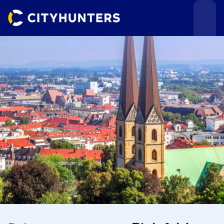
Teamevents
Städte
Anlässe