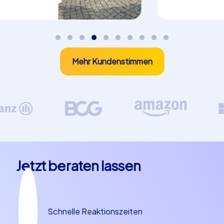
versteckte Punkte aufgespürt, Rätsel gelöst und
Teamarbeit gefragt. Diese Form ist ideal für Gruppen,
die Bewegung und Abenteuer lieben. iPad Touren
bieten eine besonders technisierte Variante, bei der
Tablets als Steuereinheit dienen, multimediale Inhalte
Mehr Kundenstimmen
zeigen und Live-Interaktionen ermöglichen. Alle drei
Formate sind so konzipiert, dass sie die Stadtkulisse
Bielefelds optimal einbinden und zugleich für jeden
Teilnehmer selbsterklärend bleiben. Rund ein Viertel des
gesamten Tagesablaufs bei einem typischen Angebot
entfällt auf die aktive Spielzeit, bei der Kommunikation,
Rollenverteilung und strategisches Denken gefordert
sind. Damit eignen sich die CityHunters Formate
hervorragend für Teambuilding in Bielefeld, weil sie
Jetzt beraten lassen
sichtbare Ergebnisse, faire Wettbewerbselemente und
gemeinsame Erfolgsmomente schaffen.
Teambuilding in Bielefeld Nutzen und
Schnelle Reaktionszeiten
Wirkung