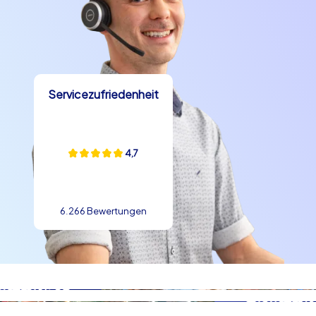
Tagesprogramms, weil sie nachhaltig verbinden und
gleichzeitig Spaß garantieren.
Rahmenprogramm in Bielefeld
Praxisbeispiele und Ablaufideen
Servicezufriedenheit
Ein typischer Ablauf eines Rahmenprogramms in
Bielefeld beginnt mit einer kurzen Einweisung und
Teameinteilung auf einem zentralen Platz. Danach
4,7
starten die Teams zu ihren Touren: Einige wählen Smart
Touren und kombinieren Wissensfragen mit kreativen
Fotoaufgaben, andere stürzen sich in die Schatzsuche
beim Geocaching oder testen sich bei einer digitalen
6.266 Bewertungen
iPad Tour. Stationen können so gelegt werden, dass sie
an Sparrenburg, Altstadt, Kunsthalle und Botanischem
Garten vorbeiführen, was dem Programm Sightseeing-
Charakter verleiht, ohne dass Teilnehmer Innenräume
aufsuchen müssen. Zwischendurch bieten lokale Cafés
und Imbisse Gelegenheit für eine kulinarische Pause mit