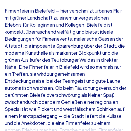
4,7
Firmenfeier in Bielefeld — hier verschmilzt urbanes Flair
mit grüner Landschaft zu einem unvergesslichen
ab
€49,99
ab
€49,99
Erlebnis für Kolleginnen und Kollegen. Bielefeld ist
kompakt, überraschend vielfältig und bietet ideale
Bedingungen für Firmenevents: malerische Gassen der
Altstadt, die imposante Sparrenburg über der Stadt, die
moderne Kunsthalle als markanter Blickpunkt und die
iPad Tour
Krimi iPad T
grünen Ausläufer des Teutoburger Waldes in direkter
Nähe. Eine Firmenfeier in Bielefeld wird so mehr als nur
ein Treffen, sie wird zur gemeinsamen
Entdeckungsreise, bei der Teamgeist und gute Laune
Bielefeld
Bielefeld
automatisch wachsen. Ob beim Täuschungsversuch der
berühmten Bielefeldverschwörung als kleiner Spaß
zwischendurch oder beim Genießen einer regionalen
Spezialität wie Pickert und westfälischem Schinken auf
einem Marktspaziergang — die Stadt liefert die Kulisse
1,5-3,0 h
15-1,000
1,5-3,0 h
und die Anekdoten, die eine Firmenfeier zu einem
echten Erlebnis machen. Entscheidend ist: Firmenfeier