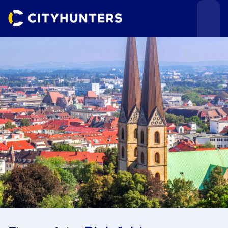
Teamevents
Städte
Anlässe