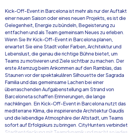
4,7
Kick-Off-Event in Barcelona ist mehr als nur der Auftakt
einer neuen Saison oder eines neuen Projekts, es ist die
ab
€49,99
ab
€49,99
Gelegenheit, Energie zu bündeln, Begeisterung zu
entfachen und als Team gemeinsam Neues zu erleben.
Wenn Sie Ihr Kick-Off-Event in Barcelona planen,
erwartet Sie eine Stadt voller Farben, Architektur und
Lebenslust, die genau die richtige Bühne bietet, um
iPad Tour
Krimi iPad T
Teams zu motivieren und Ziele sichtbar zu machen. Der
erste Atemzug beim Ankommen auf den Ramblas, das
Staunen vor der spektakulären Silhouette der Sagrada
Familia und das gemeinsame Lachen bei einer
Barcelona
Barcelona
überraschenden Aufgabenstellung am Strand von
Barceloneta schaffen Erinnerungen, die lange
nachklingen. Ein Kick-Off-Event in Barcelona nutzt das
mediterrane Klima, die inspirierende Architektur Gaudís
und die lebendige Atmosphäre der Altstadt, um Teams
1,5-3,0 h
15-1,000
1,5-3,0 h
sofort auf Erfolgskurs zu bringen. CityHunters verbindet
Stadtentdeckung mit Teamdynamik und macht so jedes