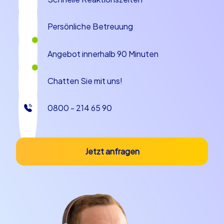
über die Teams Punkte lösen, kreative Aufgaben
aufnehmen und Ergebnisse direkt dokumentieren
können. Diese drei Kategorien sind ideal für
Persönliche Betreuung
unterschiedliche Gruppengrößen und Zielsetzungen:
Wer Geschwindigkeit und Wettbewerbscharakter
Angebot innerhalb 90 Minuten
sucht, findet beim Geocaching die richtige
Herausforderung; wer eine Mischung aus
Chatten Sie mit uns!
Wissensvermittlung und Teamaufgaben bevorzugt,
wählt Smart Touren; und wer Wert auf multimediale
0800 - 214 65 90
Dokumentation legt, entscheidet sich für iPad Touren.
Etwa ein Viertel unseres Textes widmet sich bewusst
diesen Formaten, weil sie zentrale Säulen für
erfolgreiches Teambuilding in Barcelona sind und jede
Jetzt anfragen
Kick-Off-Veranstaltung dynamisch und nachhaltig
gestalten.
Smart Touren und mehr
Smart Touren sind besonders geeignet, wenn Sie enge