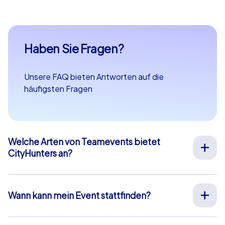
Haben Sie Fragen?
Unsere FAQ bieten Antworten auf die
häufigsten Fragen
Welche Arten von Teamevents bietet
CityHunters an?
Wir bieten vielfältige Outdoor-Teamevents für
Teambuilding, Betriebsausflüge, Weihnachtsfeiern und
mehr an Ihrem Wunschort in ganz Europa an. Unsere
Wann kann mein Event stattfinden?
Events werden von erfahrenen Guides durchgeführt,
Wir organisieren unsere Teamevents für Sie an Ihrem
die Sie vor Ort unterstützen, alle Materialien
Wunschtermin an 365 Tagen im Jahr. Wenn Sie erfahren