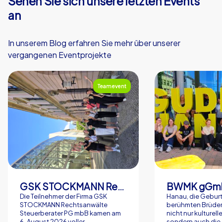
Sehen Sie sich unsere letzten Events
an
In unserem Blog erfahren Sie mehr über unserer
vergangenen Eventprojekte
Teamevent
GSK STOCKMANN Rechtsanwälte Steuerberater PG mbB
BWMK gGm
Die Teilnehmer der Firma GSK
Hanau, die Geburt
STOCKMANN Rechtsanwälte
berühmten Brüder
Steuerberater PG mbB kamen am
nicht nur kulturell
6. August 2026 voller...
sondern auch die.