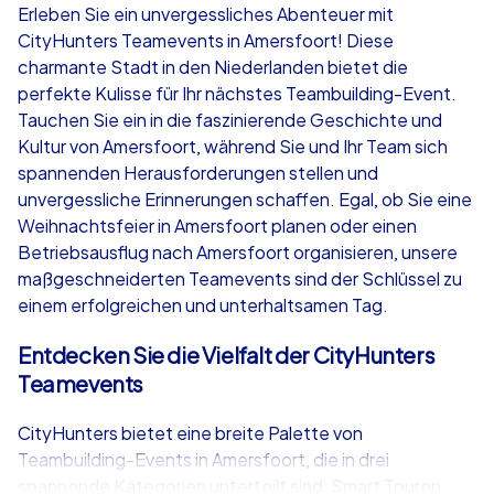
Erleben Sie ein unvergessliches Abenteuer mit
CityHunters Teamevents in Amersfoort! Diese
ab
€49,99
ab
€49,99
charmante Stadt in den Niederlanden bietet die
perfekte Kulisse für Ihr nächstes Teambuilding-Event.
Tauchen Sie ein in die faszinierende Geschichte und
Kultur von Amersfoort, während Sie und Ihr Team sich
spannenden Herausforderungen stellen und
iPad Tour
Krimi iPad T
unvergessliche Erinnerungen schaffen. Egal, ob Sie eine
Weihnachtsfeier in Amersfoort planen oder einen
Betriebsausflug nach Amersfoort organisieren, unsere
maßgeschneiderten Teamevents sind der Schlüssel zu
Amersfoort
Amersfoort
einem erfolgreichen und unterhaltsamen Tag.
Entdecken Sie die Vielfalt der CityHunters
Teamevents
1,5-3,0 h
15-1,000
1,5-3,0 h
CityHunters bietet eine breite Palette von
Teambuilding-Events in Amersfoort, die in drei
spannende Kategorien unterteilt sind: Smart Touren,