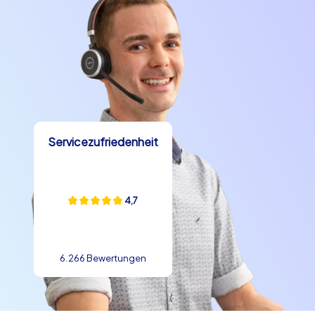
dieser niederländischen Stadt verzaubern und genießen
Sie ein einzigartiges Teambuilding-Erlebnis, das Sie und
Ihr Team noch lange in Erinnerung behalten werden.
Kontaktieren Sie uns noch heute, um Ihr Teamevent in
Amersfoort zu planen und erleben Sie, wie CityHunters
Ihre Veranstaltung zu einem unvergesslichen Erlebnis
macht. Wir freuen uns darauf, Sie und Ihr Team in
Servicezufriedenheit
Amersfoort willkommen zu heißen und gemeinsam mit
Ihnen ein unvergessliches Abenteuer zu erleben!
4,7
6.266 Bewertungen