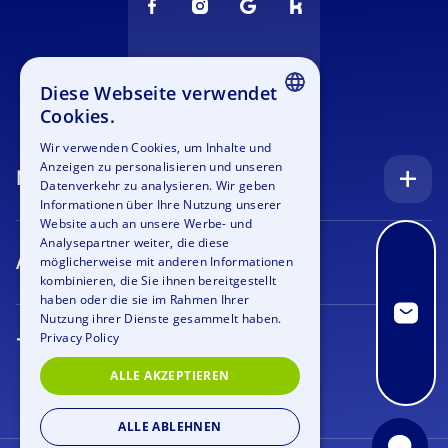
Diese Webseite verwendet
Cookies.
ENGLISH
Wir verwenden Cookies, um Inhalte und
Anzeigen zu personalisieren und unseren
GERMAN
Navigation
Datenverkehr zu analysieren. Wir geben
SPANISH
Informationen über Ihre Nutzung unserer
Startseite
Website auch an unsere Werbe- und
FRENCH
Analysepartner weiter, die diese
Anfrage
Anlässe
möglicherweise mit anderen Informationen
ITALIAN
kombinieren, die Sie ihnen bereitgestellt
Blog
Firmenfeier
haben oder die sie im Rahmen Ihrer
DUTCH
Nutzung ihrer Dienste gesammelt haben.
Stellenangebote
Teamtraining
Privacy Policy
Teamevents
Bildergalerie
Rahmenprogramm
ALLE AKZEPTIEREN
Geocaching
Über uns
Outdoor Event
Krimi Geocaching
ALLE ABLEHNEN