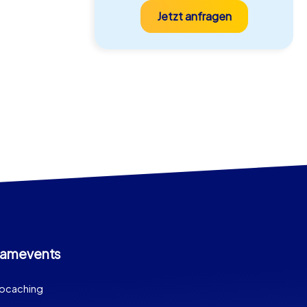
Jetzt anfragen
amevents
ocaching