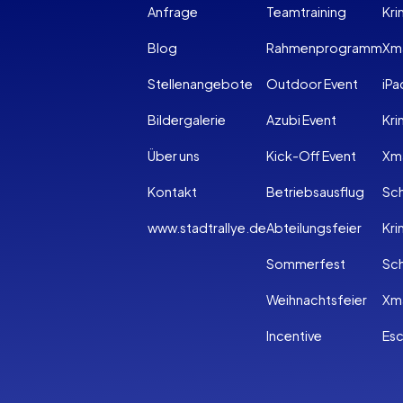
Anfrage
Teamtraining
Kr
Blog
Rahmenprogramm
Xm
Stellenangebote
Outdoor Event
iPa
Bildergalerie
Azubi Event
Kri
Über uns
Kick-Off Event
Xma
Kontakt
Betriebsausflug
Sch
www.stadtrallye.de
Abteilungsfeier
Kri
Sommerfest
Sc
Weihnachtsfeier
Xm
Incentive
Es