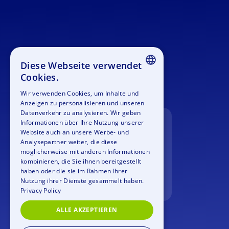
Diese Webseite verwendet
Cookies.
ENGLISH
Wir verwenden Cookies, um Inhalte und
Anzeigen zu personalisieren und unseren
GERMAN
Datenverkehr zu analysieren. Wir geben
SPANISH
Informationen über Ihre Nutzung unserer
Website auch an unsere Werbe- und
FRENCH
Analysepartner weiter, die diese
möglicherweise mit anderen Informationen
ITALIAN
kombinieren, die Sie ihnen bereitgestellt
haben oder die sie im Rahmen Ihrer
DUTCH
Nutzung ihrer Dienste gesammelt haben.
Privacy Policy
ALLE AKZEPTIEREN