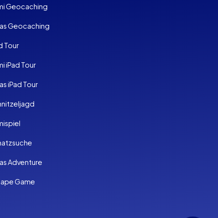
imi Geocaching
as Geocaching
d Tour
mi iPad Tour
s iPad Tour
nitzeljagd
mispiel
hatzsuche
as Adventure
cape Game