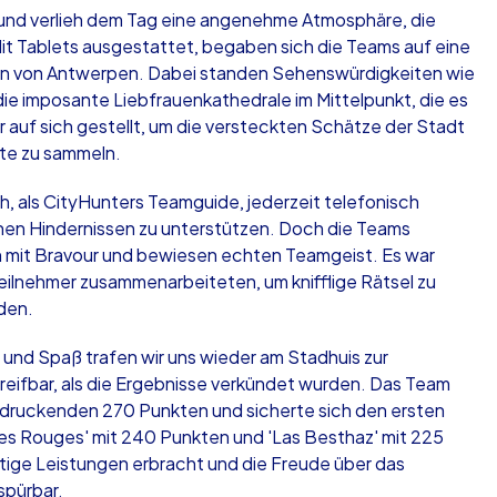
 und verlieh dem Tag eine angenehme Atmosphäre, die
Mit Tablets ausgestattet, begaben sich die Teams auf eine
en von Antwerpen. Dabei standen Sehenswürdigkeiten wie
e imposante Liebfrauenkathedrale im Mittelpunkt, die es
 auf sich gestellt, um die versteckten Schätze der Stadt
kte zu sammeln.
, als CityHunters Teamguide, jederzeit telefonisch
einen Hindernissen zu unterstützen. Doch die Teams
 mit Bravour und bewiesen echten Teamgeist. Es war
eilnehmer zusammenarbeiteten, um knifflige Rätsel zu
den.
und Spaß trafen wir uns wieder am Stadhuis zur
eifbar, als die Ergebnisse verkündet wurden. Das Team
indruckenden 270 Punkten und sicherte sich den ersten
bles Rouges' mit 240 Punkten und 'Las Besthaz' mit 225
tige Leistungen erbracht und die Freude über das
spürbar.