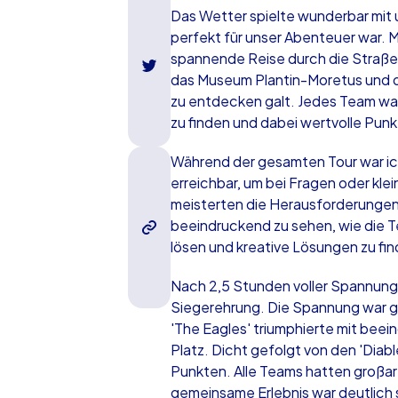
Das Wetter spielte wunderbar mit
perfekt für unser Abenteuer war. 
spannende Reise durch die Straß
das Museum Plantin-Moretus und di
zu entdecken galt. Jedes Team war
zu finden und dabei wertvolle Pun
Während der gesamten Tour war ich
erreichbar, um bei Fragen oder kl
meisterten die Herausforderungen
beeindruckend zu sehen, wie die T
lösen und kreative Lösungen zu fin
Nach 2,5 Stunden voller Spannung 
Siegerehrung. Die Spannung war gr
'The Eagles' triumphierte mit bee
Platz. Dicht gefolgt von den 'Dia
Punkten. Alle Teams hatten großar
gemeinsame Erlebnis war deutlich 