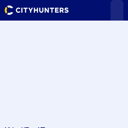
Teamevents
Städte
Anlässe