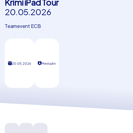
Krimi iPad Tour
20.05.2026
Referenzen
Teamevent ECB
20.05.2026
Mevludin