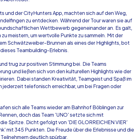
ts und der CityHunters App, machten sich auf den Weg,
ndelfingen zu entdecken. Während der Tour waren sie auf
 freundschaftlichen Wettbewerb gegeneinander an. Es galt,
zu meistern, um wertvolle Punkte zu sammeln. Mit der
dem Schwätzweiber-Brunnen als eines der Highlights, bot
r dieses Teambuilding-Erlebnis.
und trug zur positiven Stimmung bei. Die Teams
ung und ließen sich von den kulturellen Highlights wie der
pirieren. Dabei standen Kreativität, Teamgeist und Spaß im
 jederzeit telefonisch erreichbar, um bei Fragen oder
fen sich alle Teams wieder am Bahnhof Böblingen zur
 Rennen, doch das Team 'UNO' setzte sich mit
die Spitze. Dicht gefolgt von 'DIE GLORREICHEN VIER'
k' mit 345 Punkten. Die Freude über die Erlebnisse und die
 Teilnehmern deutlich spürbar.