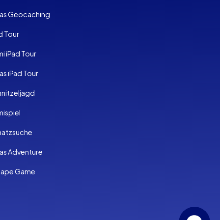
as Geocaching
d Tour
mi iPad Tour
s iPad Tour
nitzeljagd
mispiel
hatzsuche
as Adventure
cape Game