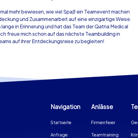
inmal mehr bewiesen, wie viel Spaß ein Teamevent machen
tdeckung und Zusammenarbeit auf eine einzigartige Weise.
h lange in Erinnerung und hat das Team der Qatna Medical
 freue mich schon auf das nächste Teambuilding in
Teams auf ihrer Entdeckungsreise zu begleiten!
Navigation
Anlässe
Te
Startseite
Firmenfeier
Ge
Anfrage
Teamtraining
Kr