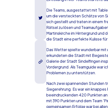
Die Teams, ausgestattet mit Table
um die versteckten Schätze von Si
sich gestellt und traten in einem
Rätsel zu lösen und Teamaufgaben 
Martinskirche im Hintergrund und 
die Stadt eine perfekte Kulisse fü
Das Wetter spielte wunderbar mit 
erkundeten die Stadt mit Begeister
Galerie der Stadt Sindelfingen ins
Vordergrund. Als Teamguide war ich
Problemen zu unterstützen.
Nach zwei spannenden Stunden tra
Siegerehrung. Es war ein knappes
beeindruckenden 420 Punkten an 
mit 390 Punkten und dem Team 'Pin
gemeinsamen Erfolge war bei allen