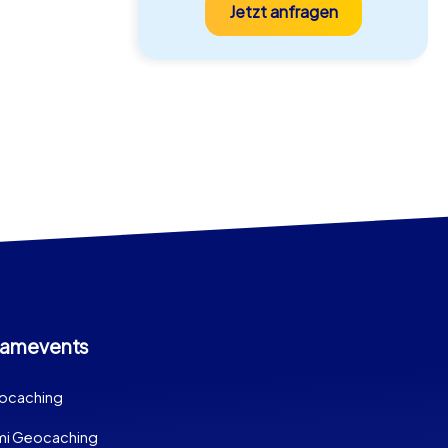
Jetzt anfragen
amevents
ocaching
imi Geocaching