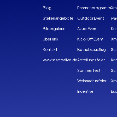
Blog
Rahmenprogramm
Xm
Stellenangebote
Outdoor Event
iPa
Bildergalerie
Azubi Event
Kri
Über uns
Kick-Off Event
Xma
Kontakt
Betriebsausflug
Sch
www.stadtrallye.de
Abteilungsfeier
Kri
Sommerfest
Sc
Weihnachtsfeier
Xm
Incentive
Es