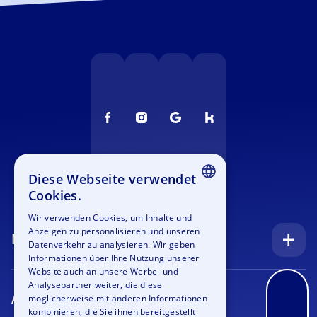
Diese Webseite verwendet
Cookies.
ENGLISH
Wir verwenden Cookies, um Inhalte und
Anzeigen zu personalisieren und unseren
GERMAN
Navigation
Datenverkehr zu analysieren. Wir geben
SPANISH
Informationen über Ihre Nutzung unserer
Startseite
Website auch an unsere Werbe- und
FRENCH
Analysepartner weiter, die diese
Anfrage
Anlässe
möglicherweise mit anderen Informationen
ITALIAN
kombinieren, die Sie ihnen bereitgestellt